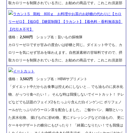
取カロリーを制限されている方に、お勧めの商品です。これこれ倶楽部
ラカントS 顆粒 800ｇ お料理やお茶のお砂糖の代わりに【カロ
リーゼロ】【低GI】【糖質制限】【ラカント】【着色料・香料無添加】
【代引き不可】
価格：
2,500円
ショップ名：旨いもの探検隊
カロリーゼロですが甘みの度合いは砂糖と同じ。ダイエット中でも、カ
ロリーを気にせず甘みを味わえます。自然派素材の甘味料ですので、摂
取カロリーを制限されている方に、お勧めの商品です。これこれ倶楽部
イートカット
価格：
3,582円
ショップ名：HBWサプリメント
「ダイエット中だからお食事は控えめにしないと… でも油ものに炭水化
物、がっつり食べたい！」 そんな時は我慢しないでイートカット！ テレ
ビなどでも話題のフェイズ2をたっぷり含んだ白インゲンに ポリフェノ
ールがたっぷりのウーロン茶を配合しました。 ご飯やパン、麺類といっ
た炭水化物、 揚げものに炒め物、更にドレッシングなどの油もの、 更に
ケーキやデザートの糖分にもぴったり！ 「綺麗になりたい！でも我慢は
したくない！」 そんな女性の大きな味方です。 小さいパッケージだから