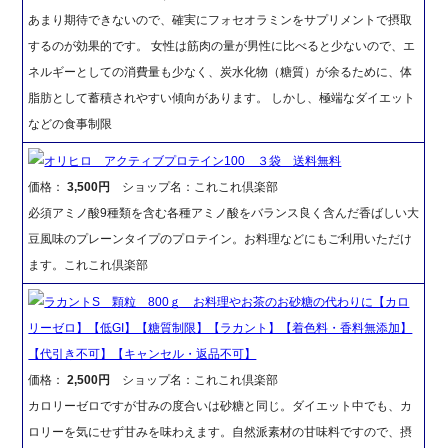
あまり期待できないので、確実にフォセオラミンをサプリメントで摂取
するのが効果的です。 女性は筋肉の量が男性に比べると少ないので、エ
ネルギーとしての消費量も少なく、炭水化物（糖質）が余るために、体
脂肪として蓄積されやすい傾向があります。 しかし、極端なダイエット
などの食事制限
オリヒロ アクティブプロテイン100 ３袋 送料無料
価格：
3,500円
ショップ名：これこれ倶楽部
必須アミノ酸9種類を含む各種アミノ酸をバランス良く含んだ香ばしい大
豆風味のプレーンタイプのプロテイン。お料理などにもご利用いただけ
ます。これこれ倶楽部
ラカントS 顆粒 800ｇ お料理やお茶のお砂糖の代わりに【カロ
リーゼロ】【低GI】【糖質制限】【ラカント】【着色料・香料無添加】
【代引き不可】【キャンセル・返品不可】
価格：
2,500円
ショップ名：これこれ倶楽部
カロリーゼロですが甘みの度合いは砂糖と同じ。ダイエット中でも、カ
ロリーを気にせず甘みを味わえます。自然派素材の甘味料ですので、摂