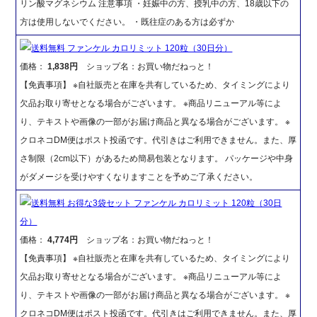
リン酸マグネシウム 注意事項 ・妊娠中の方、授乳中の方、18歳以下の
方は使用しないでください。 ・既往症のある方は必ずか
送料無料 ファンケル カロリミット 120粒（30日分）
価格：
1,838円
ショップ名：お買い物だねっと！
【免責事項】 ※自社販売と在庫を共有しているため、タイミングにより
欠品お取り寄せとなる場合がございます。 ※商品リニューアル等によ
り、テキストや画像の一部がお届け商品と異なる場合がございます。 ※
クロネコDM便はポスト投函です。代引きはご利用できません。また、厚
さ制限（2cm以下）があるため簡易包装となります。 パッケージや中身
がダメージを受けやすくなりますことを予めご了承ください。
送料無料 お得な3袋セット ファンケル カロリミット 120粒（30日
分）
価格：
4,774円
ショップ名：お買い物だねっと！
【免責事項】 ※自社販売と在庫を共有しているため、タイミングにより
欠品お取り寄せとなる場合がございます。 ※商品リニューアル等によ
り、テキストや画像の一部がお届け商品と異なる場合がございます。 ※
クロネコDM便はポスト投函です。代引きはご利用できません。また、厚