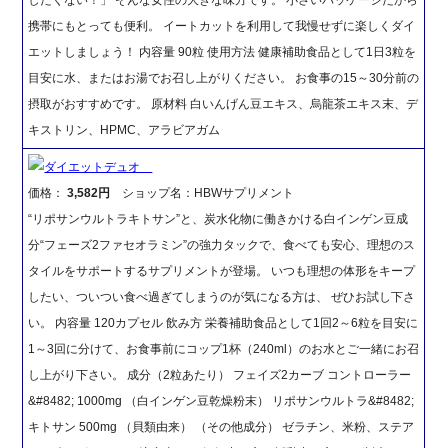
携帯にもとっても便利。 イートカットを利用して我慢せずに楽しくダイ
エットしましょう！ 内容量 90粒 使用方法 健康補助食品として1日3粒を
目安に水、またはお湯でお召し上がりください。 お食事の15～30分前の
摂取がおすすめです。 原材料 白いんげん豆エキス、烏龍茶エキス末、デ
キストリン、HPMC、アラビアガム
ダイエットデュオ
価格：
3,582円
ショップ名：HBWサプリメント
“リポサンウルトラキトサン”と、炭水化物に働きかける白インゲン豆成
分“フェーズ2ファセオラミン”の強力タックで、食べても安心、理想のス
タイルをサポートするサプリメントが登場。 いつも理想の体形をキープ
したい、ついつい食べ過ぎてしまうのが気になる方は、 ぜひお試し下さ
い。 内容量 120カプセル 飲み方 栄養補助食品として1回2～6粒を目安に
1～3回に分けて、お食事前にコップ1杯（240ml）のお水とご一緒にお召
し上がり下さい。 成分（2粒あたり） フェイズ2カーブ コントローラー
&#8482; 1000mg （白インゲン豆乾燥粉末） リポサンウルトラ&#8482;
キトサン 500mg （貝類由来） （その他成分） ゼラチン、米粉、ステア