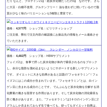
たり なんと、プロテイン21g・総炭水化物たったの5g なのです。 さら
に大豆・白糖不使用、グルテンフリー！ 油を使わずに焼いているので脂
質が少なく味のバリエーションも5種類と豊富です。
スッキリすらり！ホワイトキドニービーンエキストラクト120粒 2本
価格：
4,577円
ショップ名：ビリリティショップ
ご注文後、弊社で注文内容の確認後にお振込先の情報をメール連絡させ
ていただきます。
BIGサイズ 1000袋（1kg） スレンダー ノンカロリー甘味料
価格：
4,482円
ショップ名：HBWサプリメント
フェイズ2は、食事で摂った炭水化物が体内で吸収されるのをブロック
し、余分な脂肪を溜め込まないようにサポートする新しいサプリメント
です。 ダイエットに大きな効果があると話題の“フォセオラミン”！フェ
イズ２にはこの成分が含まれています。“フォセオラミン”とは、白イン
ゲン豆に含まれる成分のことです。 でんぷんなど炭水化物を分解する消
化酵素の働きを阻害する作用があります。そして炭水化物の消化吸収を
防ぐ働きがあります。 また、“フォセオラミン”は1キロのインゲン豆に2
グラムしか含まれておらず生で食べても、炒ってもダイエット効果は、