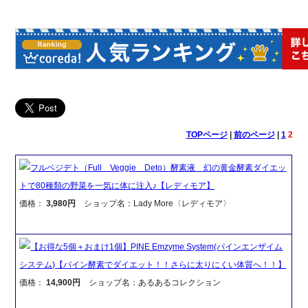
TOPページ
|
前のページ
|
1
2
フルベジデト（Full Veggie Deto）酵素液 幻の黄金酵素ダイエッ
トで80種類の野菜を一気に体に注入♪【レディモア】
価格：
3,980円
ショップ名：Lady More〈レディモア〉
【お得な5個＋おまけ1個】PINE Emzyme System(パインエンザイム
システム)【パイン酵素でダイエット！！さらに太りにくい体質へ！！】
価格：
14,900円
ショップ名：あるあるコレクション