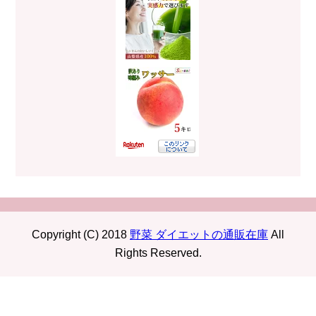
Copyright (C) 2018
野菜 ダイエットの通販在庫
All
Rights Reserved.