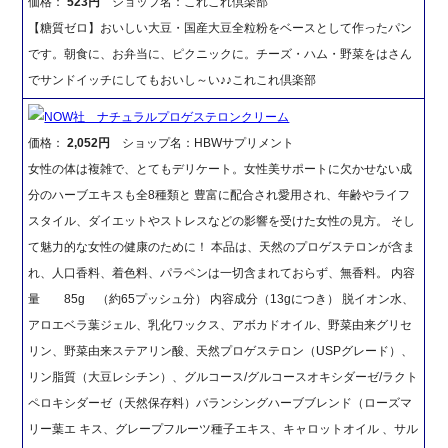
価格：
523円
ショップ名：これこれ倶楽部
【糖質ゼロ】おいしい大豆・国産大豆全粒粉をベースとして作ったパン
です。朝食に、お弁当に、ピクニックに。チーズ・ハム・野菜をはさん
でサンドイッチにしてもおいし～い♪♪これこれ倶楽部
NOW社 ナチュラルプロゲステロンクリーム
価格：
2,052円
ショップ名：HBWサプリメント
女性の体は複雑で、とてもデリケート。女性美サポートに欠かせない成
分のハーブエキスも全8種類と 豊富に配合され愛用され、年齢やライフ
スタイル、ダイエットやストレスなどの影響を受けた女性の見方。 そし
て魅力的な女性の健康のために！ 本品は、天然のプロゲステロンが含ま
れ、人口香料、着色料、パラペンは一切含まれておらず、無香料。 内容
量 85g （約65プッシュ分） 内容成分（13gにつき） 脱イオン水、
アロエベラ葉ジェル、乳化ワックス、アボカドオイル、野菜由来グリセ
リン、野菜由来ステアリン酸、天然プロゲステロン（USPグレード）、
リン脂質（大豆レシチン）、グルコース/グルコースオキシダーゼ/ラクト
ペロキシダーゼ（天然保存料）バランシングハーブブレンド（ローズマ
リー葉エ キス、グレープフルーツ種子エキス、キャロットオイル 、サル