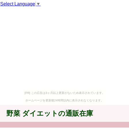
Select Language
▼
[PR] この広告は3ヶ月以上更新がないため表示されています。
ホームページを更新後24時間以内に表示されなくなります。
野菜 ダイエットの通販在庫