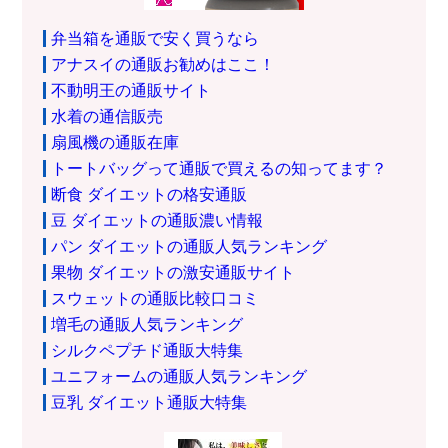
弁当箱を通販で安く買うなら
アナスイの通販お勧めはここ！
不動明王の通販サイト
水着の通信販売
扇風機の通販在庫
トートバッグって通販で買えるの知ってます？
断食 ダイエットの格安通販
豆 ダイエットの通販濃い情報
パン ダイエットの通販人気ランキング
果物 ダイエットの激安通販サイト
スウェットの通販比較口コミ
増毛の通販人気ランキング
シルクペプチド通販大特集
ユニフォームの通販人気ランキング
豆乳 ダイエット通販大特集