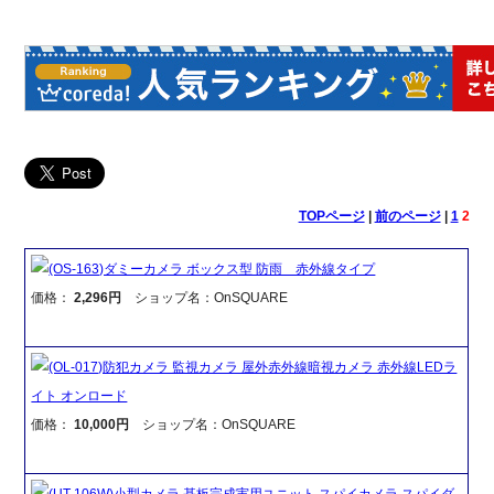
TOPページ
|
前のページ
|
1
2
(OS-163)ダミーカメラ ボックス型 防雨 赤外線タイプ
価格：
2,296円
ショップ名：OnSQUARE
(OL-017)防犯カメラ 監視カメラ 屋外赤外線暗視カメラ 赤外線LEDラ
イト オンロード
価格：
10,000円
ショップ名：OnSQUARE
(UT-106W)小型カメラ 基板完成実用ユニット スパイカメラ スパイダ