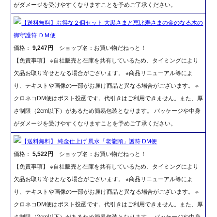
がダメージを受けやすくなりますことを予めご了承ください。
【送料無料】お得な２個セット 大黒さまと恵比寿さまの金のなる木の
御守護符 ＤＭ便
価格：
9,247円
ショップ名：お買い物だねっと！
【免責事項】 ※自社販売と在庫を共有しているため、タイミングにより
欠品お取り寄せとなる場合がございます。 ※商品リニューアル等によ
り、テキストや画像の一部がお届け商品と異なる場合がございます。 ※
クロネコDM便はポスト投函です。代引きはご利用できません。また、厚
さ制限（2cm以下）があるため簡易包装となります。 パッケージや中身
がダメージを受けやすくなりますことを予めご了承ください。
【送料無料】 純金仕上げ 風水「老龍頭」護符 DM便
価格：
5,522円
ショップ名：お買い物だねっと！
【免責事項】 ※自社販売と在庫を共有しているため、タイミングにより
欠品お取り寄せとなる場合がございます。 ※商品リニューアル等によ
り、テキストや画像の一部がお届け商品と異なる場合がございます。 ※
クロネコDM便はポスト投函です。代引きはご利用できません。また、厚
さ制限（2cm以下）があるため簡易包装となります。 パッケージや中身