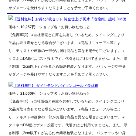
がダメージを受けやすくなりますことを予めご了承ください。
【送料無料】お得な2枚セット 純金仕上げ 風水「老龍頭」護符 DM便
価格：
10,257円
ショップ名：お買い物だねっと！
【免責事項】 ※自社販売と在庫を共有しているため、タイミングにより
欠品お取り寄せとなる場合がございます。 ※商品リニューアル等によ
り、テキストや画像の一部がお届け商品と異なる場合がございます。 ※
クロネコDM便はポスト投函です。代引きはご利用できません。また、厚
さ制限（2cm以下）があるため簡易包装となります。 パッケージや中身
がダメージを受けやすくなりますことを予めご了承ください。
【送料無料】 ダイヤモンドパイソンゴールド長財布
価格：
21,000円
ショップ名：お買い物だねっと！
【免責事項】 ※自社販売と在庫を共有しているため、タイミングにより
欠品お取り寄せとなる場合がございます。 ※商品リニューアル等によ
り、テキストや画像の一部がお届け商品と異なる場合がございます。 ※
クロネコDM便はポスト投函です。代引きはご利用できません。また、厚
さ制限（2cm以下）があるため簡易包装となります。 パッケージや中身