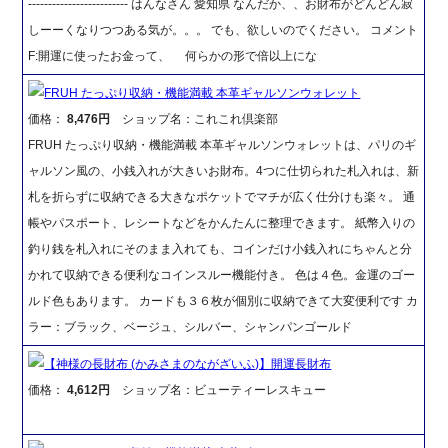
------------------------- はんなさん 愛知県 なんだか、、お財布がどんどん寂
しーーくなりつつある気が。。。 でも、欲しいのでください。 コメント
F:開運に使ったお金って、 何らかの形で倍以上にな
FRUH たっぷり収納・機能満載 本革ギャルソンウォレット
価格：
8,476円
ショップ名：これこれ倶楽部
FRUH たっぷり収納・機能満載 本革ギャルソンウォレットは、パリのギ
ャルソン風の、小銭入れが大きいお財布。4つに仕切られた札入れは、新
札を折らずに収納できる大きなポケットでマチが広く仕分けも楽々。 通
帳やパスポート、レシートなどをかんたんに整理できます。 紙幣入りの
釣り銭を札入れにそのまま入れても、コインだけ小銭入れにちゃんと分
かれて収納できる便利なコインスルー機能付き。 色は４色。金運のゴー
ルド色もあります。 カードも３６枚が個別に収納できて大変便利です カ
ラー：ブラック、ベージュ、シルバー、シャンパンゴールド
【神様の長財布 (かみさまのながざいふ)】開運長財布
価格：
4,612円
ショップ名：ビューティーレスキュー