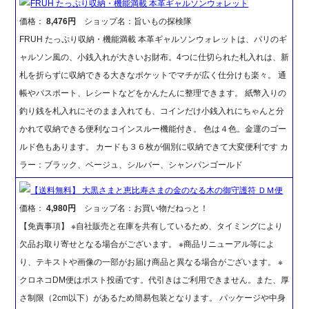
FRUH たっぷり収納・機能満載 本革ギャルソンウォレット
価格：
8,476円
ショップ名：旨いもの探検隊
FRUH たっぷり収納・機能満載 本革ギャルソンウォレットは、パリのギ
ャルソン風の、小銭入れが大きいお財布。4つに仕切られた札入れは、新
札を折らずに収納できる大きなポケットでマチが広く仕分けも楽々。 通
帳やパスポート、レシートなどをかんたんに整理できます。 紙幣入りの
釣り銭を札入れにそのまま入れても、コインだけ小銭入れにちゃんと分
かれて収納できる便利なコインスルー機能付き。 色は４色。金運のゴー
ルド色もあります。 カードも３６枚が個別に収納できて大変便利です カ
ラー：ブラック、ベージュ、シルバー、シャンパンゴールド
【送料無料】 大黒さまと恵比寿さまの金のなる木の御守護符 ＤＭ便
価格：
4,980円
ショップ名：お買い物だねっと！
【免責事項】 ※自社販売と在庫を共有しているため、タイミングにより
欠品お取り寄せとなる場合がございます。 ※商品リニューアル等によ
り、テキストや画像の一部がお届け商品と異なる場合がございます。 ※
クロネコDM便はポスト投函です。代引きはご利用できません。また、厚
さ制限（2cm以下）があるため簡易包装となります。 パッケージや中身